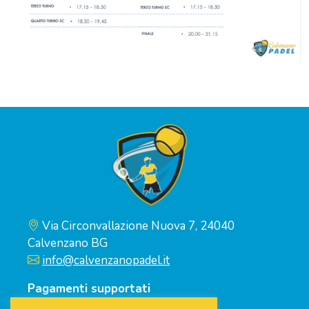
Via Circonvallazione Nuova 7, 24040
Calvenzano BG
info@calvenzanopadel.it
Pagamenti supportati