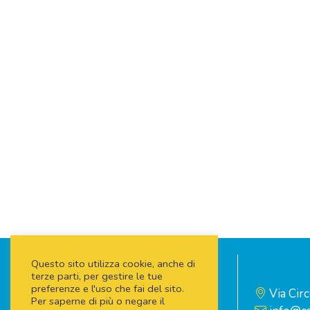
Questo sito utilizza cookie, anche di
terze parti, per gestire le tue
preferenze e l'uso che fai del sito.
Via Cir
Per saperne di più o negare il